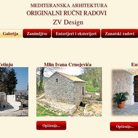
MEDITERANSKA ARHITEKTURA
ORIGINALNI RUČNI RADOVI
ZV Design
Galerija
Zanimljivo
Enterijeri i eksterijeri
Zanatski radovi
etinju
Mlin Ivana Crnojevića
Eu
Opširnije...
Opširnije...