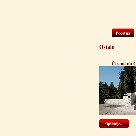
Početna
Ostalo
Česma na C
Opširnije...