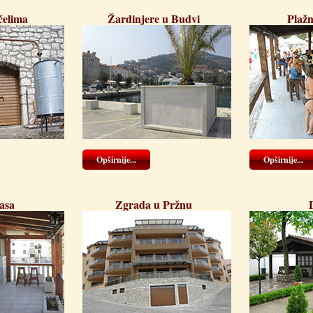
čelima
Žardinjere u Budvi
Plažn
Opširnije...
Opširnije...
asa
Zgrada u Pržnu