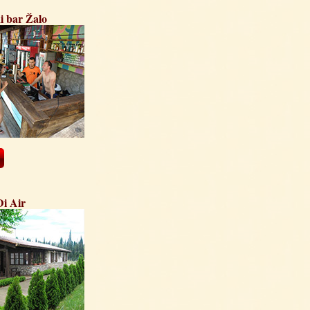
i bar Žalo
Di Air