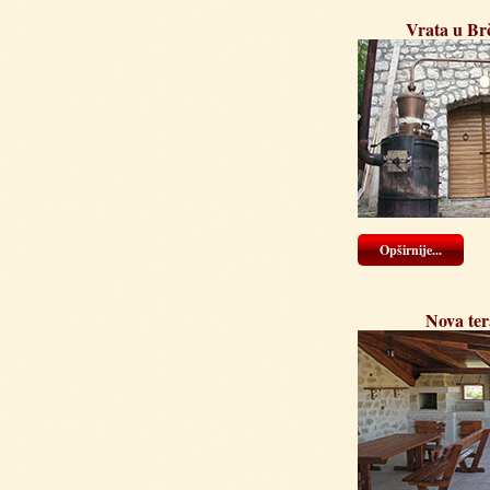
Vrata u Br
Opširnije...
Nova ter