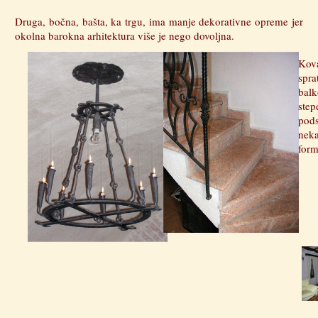
Druga, bočna, bašta, ka trgu, ima manje dekorativne opreme jer
okolna barokna arhitektura više je nego dovoljna.
Kov
spra
ba
step
pod
nek
form